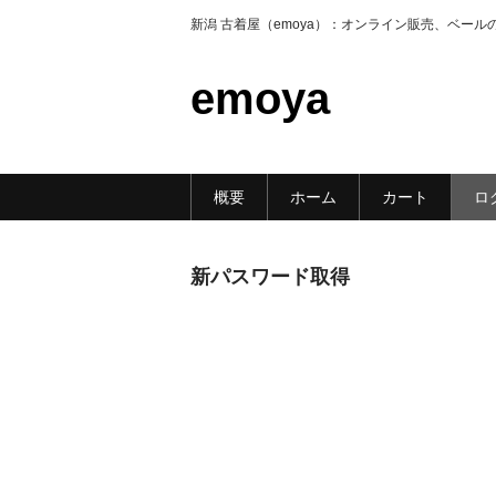
新潟 古着屋（emoya）：オンライン販売、ベール
emoya
概要
ホーム
カート
ロ
新パスワード取得