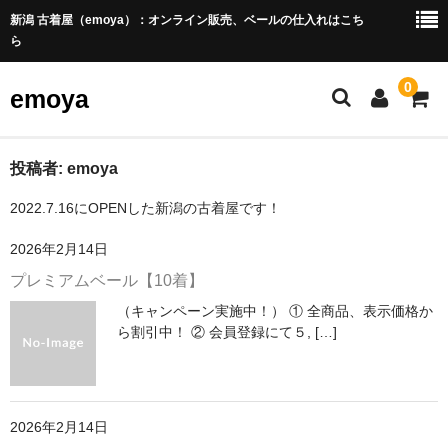
新潟 古着屋（emoya）：オンライン販売、ベールの仕入れはこち
ら
0
emoya
概要
投稿者:
emoya
2022.7.16にOPENした新潟の古着屋です！
ホーム
2026年2月14日
カート
プレミアムベール【10着】
ログイン
（キャンペーン実施中！） ① 全商品、表示価格か
ら割引中！ ② 会員登録にて５, […]
2026年2月14日